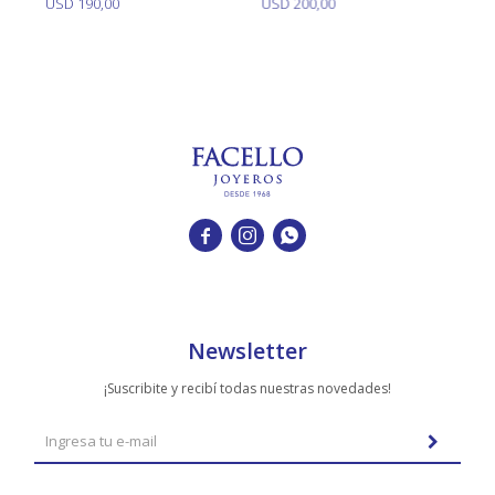
USD
190,00
USD
200,00
U
19



Newsletter
¡Suscribite y recibí todas nuestras novedades!