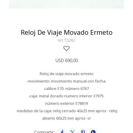
SWATCH
Llaveros
Pendientes y medallas
TISSOT
BULGARI
Marcadores de libros
Prendedores
CARTIER
Reloj De Viaje Movado Ermeto
Caravanas perlas
Pulseras
CHOPARD
15282
JAEGER-LECOULTRE
USD
690,00
LONGINES
Reloj de viaje movado ermeto
MOVADO
-movimiento: movimiento manual con fecha.
OMEGA
calibre 570. número 6767
-caja: metal dorado numero interior 37975.
OTRAS MARCAS RELOJES
número exterior 578819
-medidas de la caja: reloj cerrado 40x25 mm aprox - reloj
ROLEX
abierto 60x25 mm aprox -cr
TAG HEUER



