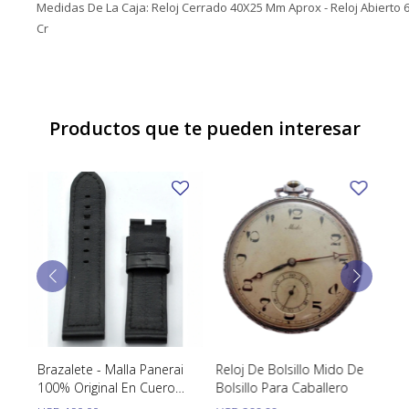
Medidas De La Caja: Reloj Cerrado 40X25 Mm Aprox - Reloj Abierto
Cr
Productos que te pueden interesar
ta
Brazalete - Malla Panerai
Reloj De Bolsillo Mido De
Lo
100% Original En Cuero
Bolsillo Para Caballero
ov
Negro 24/ 22 Mm
m