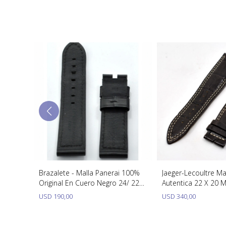
 Y Oro
Brazalete - Malla Panerai 100%
Jaeger-Lecoultre M
Original En Cuero Negro 24/ 22
Autentica 22 X 20 
Mm
Marron
USD
190,00
USD
340,00