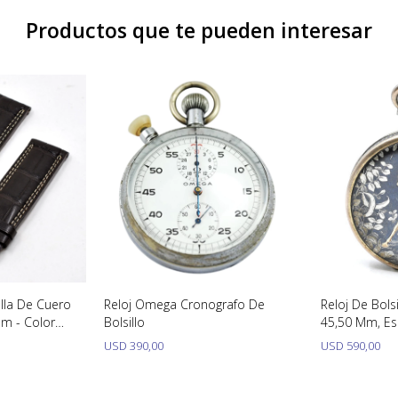
Productos que te pueden interesar
alla De Cuero
Reloj Omega Cronografo De
Reloj De Bolsi
Mm - Color
Bolsillo
45,50 Mm, Es
Jinete
USD
390,00
USD
590,00