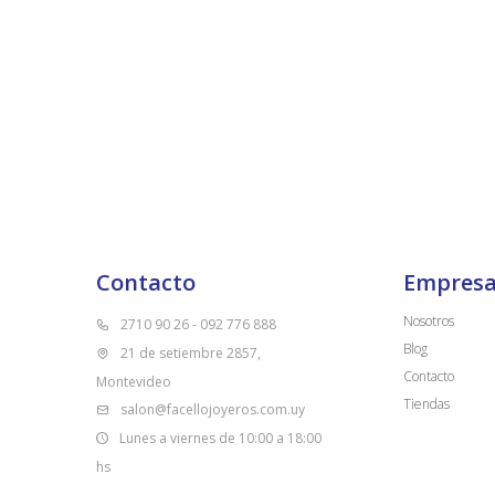
Contacto
Empres
Nosotros
2710 90 26 - 092 776 888
Blog
21 de setiembre 2857,
Contacto
Montevideo
Tiendas
salon@facellojoyeros.com.uy
Lunes a viernes de 10:00 a 18:00
hs