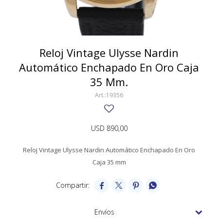
SWATCH
Llaveros
Pendientes y medallas
TISSOT
BULGARI
Marcadores de libros
Prendedores
CARTIER
Reloj Vintage Ulysse Nardin
Caravanas perlas
Pulseras
Automático Enchapado En Oro Caja
CHOPARD
35 Mm.
JAEGER-LECOULTRE
19356
LONGINES
MOVADO
USD
890,00
OMEGA
Reloj Vintage Ulysse Nardin Automático Enchapado En Oro
Caja 35 mm
OTRAS MARCAS RELOJES
ROLEX




TAG HEUER
Envíos