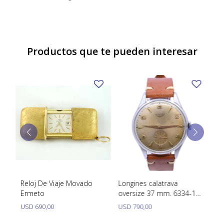
Productos que te pueden interesar
a Y
Reloj De Viaje Movado
Longines calatrava
Mi
 De
Ermeto
oversize 37 mm. 6334-13
In
movimiento manual año
Ma
USD
690,00
USD
790,00
U
1957.