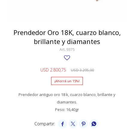
SWATCH
Llaveros
Pendientes y medallas
TISSOT
BULGARI
Marcadores de libros
Prendedores
CARTIER
Prendedor Oro 18K, cuarzo blanco,
Caravanas perlas
Pulseras
brillante y diamantes
CHOPARD
9375
JAEGER-LECOULTRE
LONGINES
USD
2.800,75
USD
3.295,00
MOVADO
15
OMEGA
Prendedor antiguo oro 18 k, cuarzo blanco, brillante y
OTRAS MARCAS RELOJES
diamantes.
Peso: 16,40gr
ROLEX
TAG HEUER



