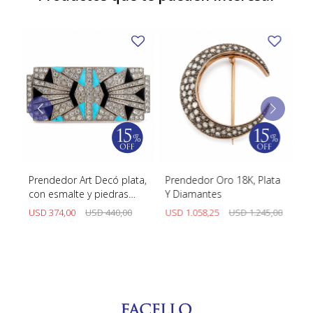
Prendedor Art Decó plata,
Prendedor Oro 18K, Plata
Pr
con esmalte y piedras
Y Diamantes
Or
blancas
Y 
USD
374,00
USD
440,00
USD
1.058,25
USD
1.245,00
U