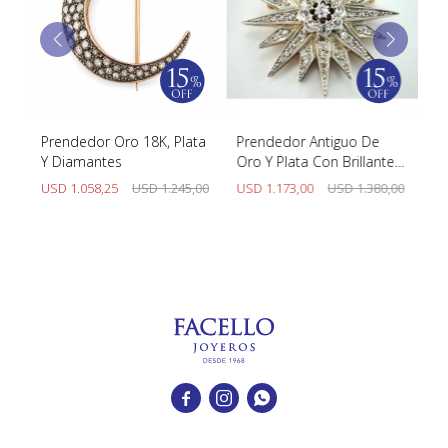
a,
Prendedor Oro 18K, Plata
Prendedor Antiguo De
Pr
Y Diamantes
Oro Y Plata Con Brillantes
cu
Y Diamantes
d
USD
1.058,25
USD
1.245,00
USD
1.173,00
USD
1.380,00
U


