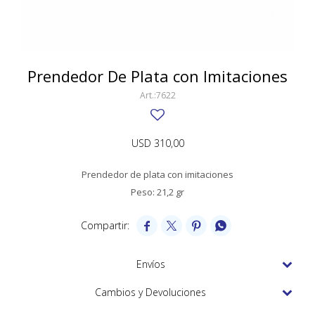
SWATCH
Llaveros
Pendientes y medallas
TISSOT
BULGARI
Marcadores de libros
Prendedores
CARTIER
Prendedor De Plata con Imitaciones
Caravanas perlas
Pulseras
CHOPARD
7622
JAEGER-LECOULTRE
USD
310,00
LONGINES
Prendedor de plata con imitaciones
MOVADO
Peso: 21,2 gr
OMEGA




OTRAS MARCAS RELOJES
ROLEX
Envíos
TAG HEUER
Cambios y Devoluciones