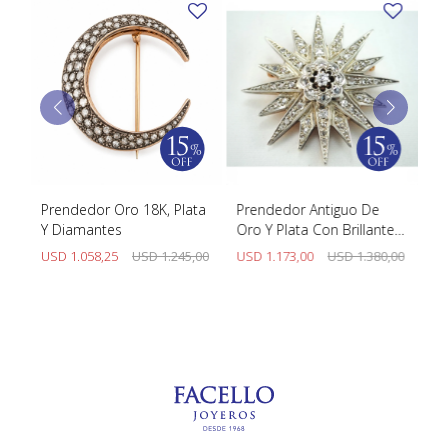
Prendedor Oro 18K, Plata
Prendedor Antiguo De
Pr
Y Diamantes
Oro Y Plata Con Brillantes
cu
Y Diamantes
d
USD
1.058,25
USD
1.245,00
USD
1.173,00
USD
1.380,00
U