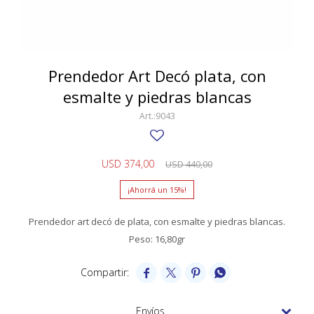
SWATCH
Llaveros
Pendientes y medallas
TISSOT
BULGARI
Marcadores de libros
Prendedores
CARTIER
Prendedor Art Decó plata, con
Caravanas perlas
Pulseras
esmalte y piedras blancas
CHOPARD
9043
JAEGER-LECOULTRE
LONGINES
USD
374,00
USD
440,00
MOVADO
15
OMEGA
Prendedor art decó de plata, con esmalte y piedras blancas.
OTRAS MARCAS RELOJES
Peso: 16,80gr
ROLEX




TAG HEUER
Envíos