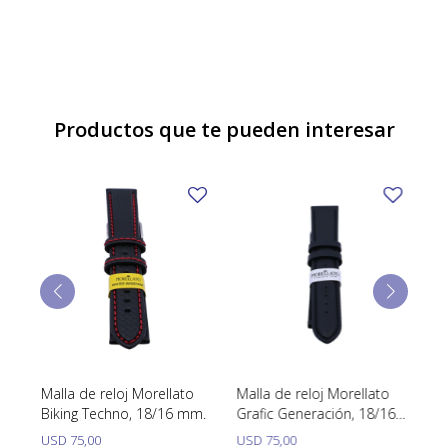
Productos que te pueden interesar
Malla de reloj Morellato
Malla de reloj Morellato
Ma
Biking Techno, 18/16 mm.
Grafic Generación, 18/16
Sa
mm.
USD
75,00
USD
75,00
U