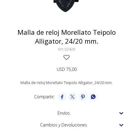
SWATCH
Llaveros
Pendientes y medallas
TISSOT
BULGARI
Marcadores de libros
Prendedores
CARTIER
Malla de reloj Morellato Teipolo
Caravanas perlas
Pulseras
Alligator, 24/20 mm.
CHOPARD
32428
JAEGER-LECOULTRE
LONGINES
USD
75,00
MOVADO
Malla de reloj Morellato Teipolo Alligator, 24/20 mm.
OMEGA




OTRAS MARCAS RELOJES
ROLEX
Envíos
TAG HEUER
Cambios y Devoluciones