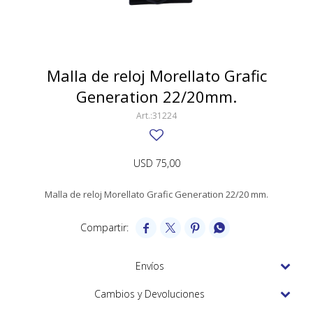
SWATCH
Llaveros
Pendientes y medallas
TISSOT
BULGARI
Marcadores de libros
Prendedores
CARTIER
Malla de reloj Morellato Grafic
Caravanas perlas
Pulseras
Generation 22/20mm.
CHOPARD
31224
JAEGER-LECOULTRE
LONGINES
USD
75,00
MOVADO
Malla de reloj Morellato Grafic Generation 22/20 mm.
OMEGA




OTRAS MARCAS RELOJES
ROLEX
Envíos
TAG HEUER
Cambios y Devoluciones