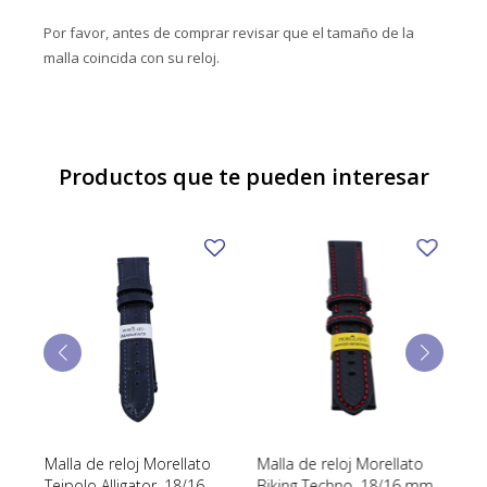
Por favor, antes de comprar revisar que el tamaño de la
malla coincida con su reloj.
Productos que te pueden interesar
Malla de reloj Morellato
Malla de reloj Morellato
Ma
Teipolo Alligator, 18/16
Biking Techno, 18/16 mm.
Gr