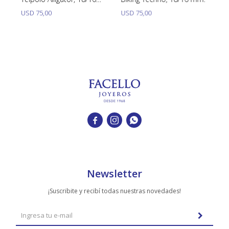
mm.
m
USD
75,00
USD
75,00
U



Newsletter
¡Suscribite y recibí todas nuestras novedades!