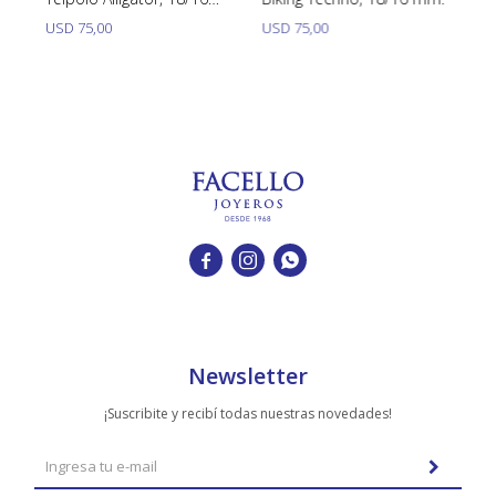
mm.
m
USD
75,00
USD
75,00
U



Newsletter
¡Suscribite y recibí todas nuestras novedades!