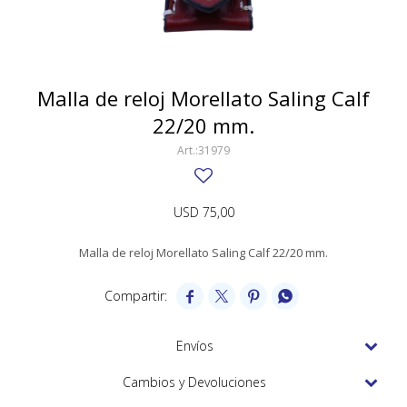
SWATCH
Llaveros
Pendientes y medallas
TISSOT
BULGARI
Marcadores de libros
Prendedores
CARTIER
Malla de reloj Morellato Saling Calf
Caravanas perlas
Pulseras
22/20 mm.
CHOPARD
31979
JAEGER-LECOULTRE
LONGINES
USD
75,00
MOVADO
Malla de reloj Morellato Saling Calf 22/20 mm.
OMEGA




OTRAS MARCAS RELOJES
ROLEX
Envíos
TAG HEUER
Cambios y Devoluciones