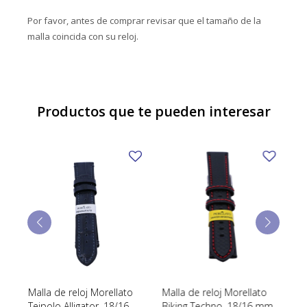
Por favor, antes de comprar revisar que el tamaño de la
malla coincida con su reloj.
Productos que te pueden interesar
Malla de reloj Morellato
Malla de reloj Morellato
Ma
Teipolo Alligator, 18/16
Biking Techno, 18/16 mm.
Gr