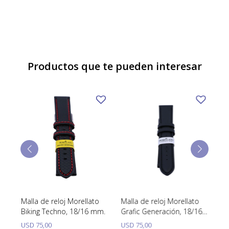
Productos que te pueden interesar
Malla de reloj Morellato
Malla de reloj Morellato
Ma
Biking Techno, 18/16 mm.
Grafic Generación, 18/16
Sa
mm.
USD
75,00
USD
75,00
U