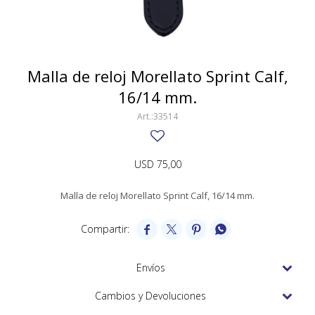
SWATCH
Llaveros
Pendientes y medallas
TISSOT
BULGARI
Marcadores de libros
Prendedores
CARTIER
Malla de reloj Morellato Sprint Calf,
Caravanas perlas
Pulseras
16/14 mm.
CHOPARD
33514
JAEGER-LECOULTRE
LONGINES
USD
75,00
MOVADO
Malla de reloj Morellato Sprint Calf, 16/14 mm.
OMEGA




OTRAS MARCAS RELOJES
ROLEX
Envíos
TAG HEUER
Cambios y Devoluciones