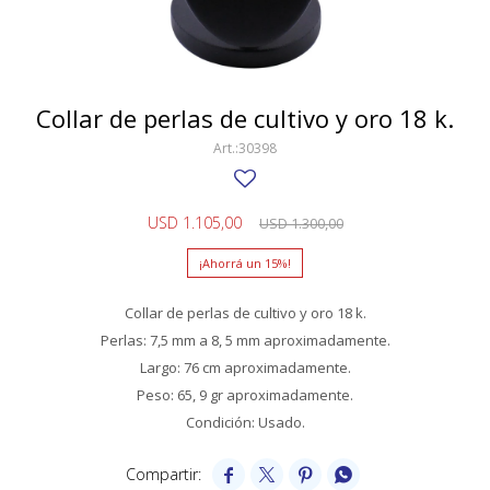
SWATCH
Llaveros
Pendientes y medallas
TISSOT
BULGARI
Marcadores de libros
Prendedores
CARTIER
Collar de perlas de cultivo y oro 18 k.
Caravanas perlas
Pulseras
CHOPARD
30398
JAEGER-LECOULTRE
USD
1.105,00
USD
1.300,00
LONGINES
15
MOVADO
Collar de perlas de cultivo y oro 18 k.
OMEGA
Perlas: 7,5 mm a 8, 5 mm aproximadamente.
OTRAS MARCAS RELOJES
Largo: 76 cm aproximadamente.
Peso: 65, 9 gr aproximadamente.
ROLEX
Condición: Usado.
TAG HEUER



