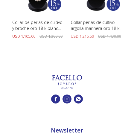
es
Collar de perlas de cultivo
Collar perlas de cultivo
Co
y
y broche oro 18 k blanco
argolla marinera oro 18 k.
Co
con brillantes.
Br
0
USD
1.105,00
USD
1.300,00
USD
1.215,50
USD
1.430,00
U
E
La



Newsletter