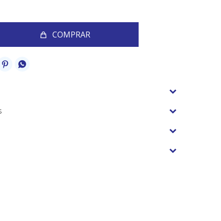
COMPRAR


s