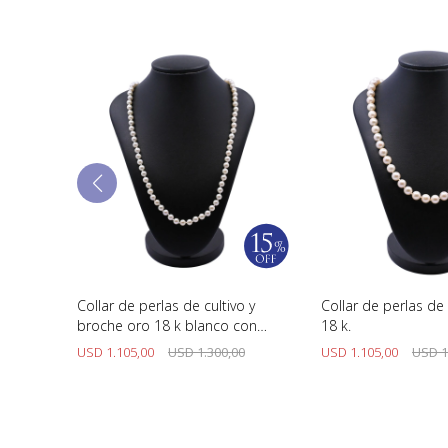
s con
Collar de perlas de cultivo y
Collar de perlas de 
antes,
broche oro 18 k blanco con
18 k.
brillantes.
USD
1.105,00
USD
1.300,00
USD
1.105,00
USD
1