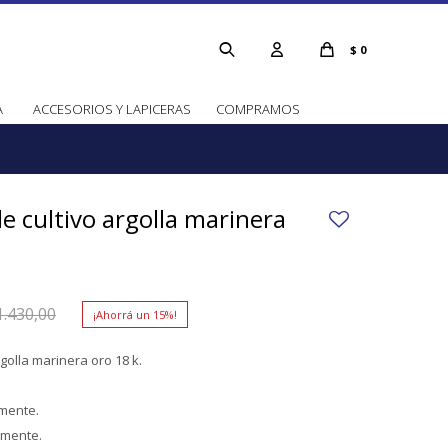
$
0
A
ACCESORIOS Y LAPICERAS
COMPRAMOS
de cultivo argolla marinera
1.430,00
15
rgolla marinera oro 18 k.
mente.
amente.