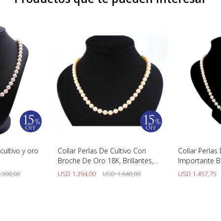
cultivo y oro
Collar Perlas De Cultivo Con
Collar Perlas
Broche De Oro 18K, Brillantes,
Importante B
Diamantes Y Esmeraldas 78 Cm
.300,00
USD
1.394,00
USD
1.640,00
USD
1.457,75
De Largo