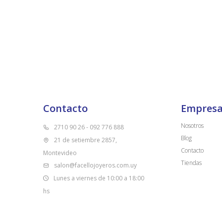
Contacto
Empres
Nosotros
2710 90 26 - 092 776 888
Blog
21 de setiembre 2857,
Contacto
Montevideo
Tiendas
salon@facellojoyeros.com.uy
Lunes a viernes de 10:00 a 18:00
hs