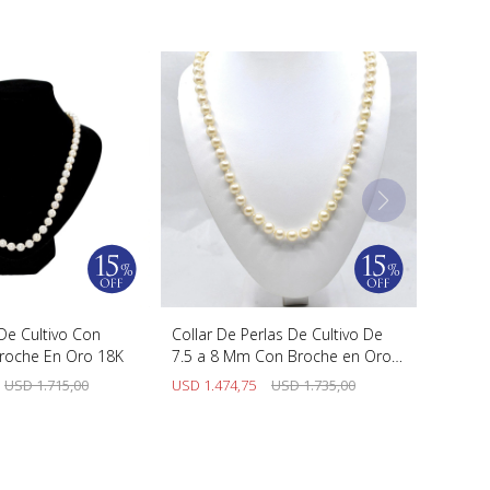
 De Cultivo Con
Collar De Perlas De Cultivo De
roche En Oro 18K
7.5 a 8 Mm Con Broche en Oro
18 K, Esmeralda Y Diamantes
USD
1.715,00
USD
1.474,75
USD
1.735,00