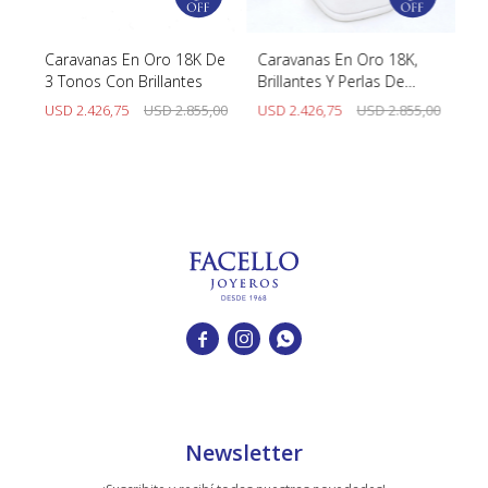
K
Caravanas En Oro 18K De
Caravanas En Oro 18K,
Ar
3 Tonos Con Brillantes
Brillantes Y Perlas De
T
Cultivo
USD
2.426,75
USD
2.855,00
USD
2.426,75
USD
2.855,00
U



Newsletter