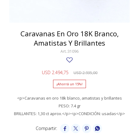
SWATCH
Llaveros
Pendientes y medallas
TISSOT
BULGARI
Marcadores de libros
Prendedores
CARTIER
Caravanas En Oro 18K Branco,
Caravanas perlas
Pulseras
Amatistas Y Brillantes
CHOPARD
31096
JAEGER-LECOULTRE
LONGINES
USD
2.494,75
USD
2.935,00
MOVADO
15
OMEGA
<p>Caravanas en oro 18k blanco, amatistas y brillantes
OTRAS MARCAS RELOJES
PESO: 7.4 gr
BRILLANTES: 1,30 ct aprox.</p><p>CONDICIÓN: usadas</p>
ROLEX
TAG HEUER



