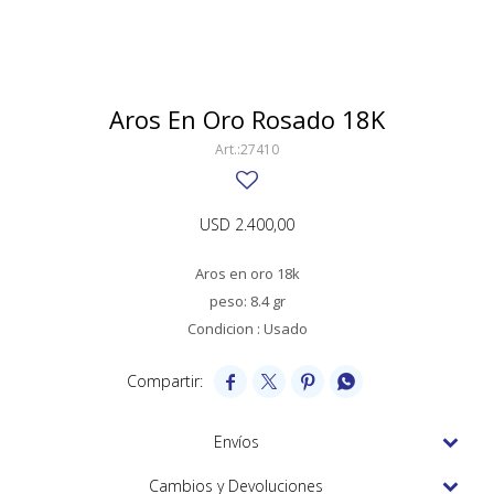
SWATCH
Llaveros
Pendientes y medallas
TISSOT
BULGARI
Marcadores de libros
Prendedores
CARTIER
Aros En Oro Rosado 18K
Caravanas perlas
Pulseras
CHOPARD
27410
JAEGER-LECOULTRE
USD
2.400,00
LONGINES
Aros en oro 18k
MOVADO
peso: 8.4 gr
OMEGA
Condicion : Usado
OTRAS MARCAS RELOJES




ROLEX
Envíos
TAG HEUER
Cambios y Devoluciones