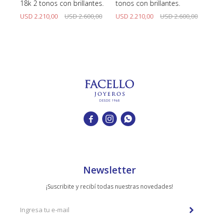
y
18k 2 tonos con brillantes.
tonos con brillantes.
Br
Cu
00
USD
2.210,00
USD
2.600,00
USD
2.210,00
USD
2.600,00
U



Newsletter
¡Suscribite y recibí todas nuestras novedades!