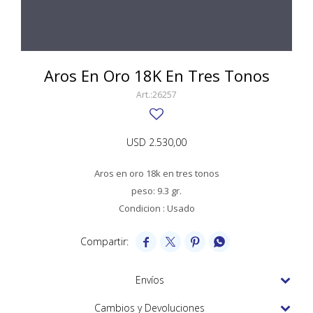
SWATCH
Llaveros
Pendientes y medallas
TISSOT
BULGARI
Marcadores de libros
Prendedores
CARTIER
Aros En Oro 18K En Tres Tonos
Caravanas perlas
Pulseras
CHOPARD
26257
JAEGER-LECOULTRE
USD
2.530,00
LONGINES
Aros en oro 18k en tres tonos
MOVADO
peso: 9.3 gr.
OMEGA
Condicion : Usado
OTRAS MARCAS RELOJES




ROLEX
Envíos
TAG HEUER
Cambios y Devoluciones