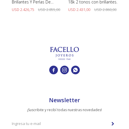
Brillantes Y Perlas De
18k 2 tonos con brillantes.
co
Cultivo
na
00
USD
2.426,75
USD
2.855,00
USD
2.431,00
USD
2.860,00
U



Newsletter
¡Suscribite y recibí todas nuestras novedades!