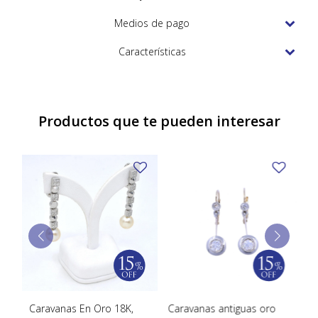
TUDOR
Medios de pago
VACHERON & CONSTANTIN
Características
Productos que te pueden interesar
De
Caravanas En Oro 18K,
Caravanas antiguas oro
Ca