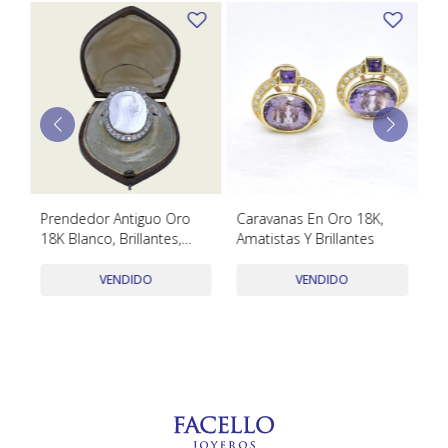
TUDOR
VACHERON & CONSTANTIN
o
Prendedor Antiguo Oro
Caravanas En Oro 18K,
An
18K Blanco, Brillantes,
Amatistas Y Brillantes
Fi
Diamantes Y Nácar,
Br
Punzones Franceses
VENDIDO
VENDIDO