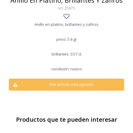
Anillo En Platino, Brillantes Y Zafiros
SWATCH
25875
Llaveros
Pendientes y medallas
TISSOT
BULGARI
Marcadores de libros
Prendedores
Anillo en platino, brillantes y zafiros
CARTIER
Caravanas perlas
Pulseras
peso: 5.6 gr
CHOPARD
JAEGER-LECOULTRE
brillantes: 0.57 ct
LONGINES
condición: nuevo
MOVADO
Este artículo está agotado.
OMEGA
OTRAS MARCAS RELOJES
ROLEX
Productos que te pueden interesar
TAG HEUER