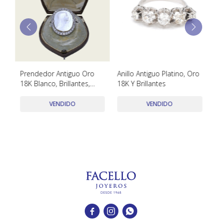
TUDOR
VACHERON & CONSTANTIN
o
Prendedor Antiguo Oro
Anillo Antiguo Platino, Oro
An
18K Blanco, Brillantes,
18K Y Brillantes
Fi
Diamantes Y Nácar,
Br
Punzones Franceses
VENDIDO
VENDIDO


