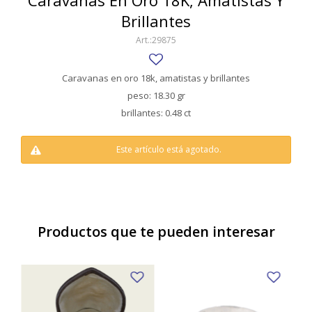
Caravanas En Oro 18K, Amatistas Y
SWATCH
Brillantes
Llaveros
Pendientes y medallas
TISSOT
BULGARI
29875
Marcadores de libros
Prendedores
CARTIER
Caravanas perlas
Pulseras
Caravanas en oro 18k, amatistas y brillantes
CHOPARD
peso: 18.30 gr
brillantes: 0.48 ct
JAEGER-LECOULTRE
LONGINES
Este artículo está agotado.
MOVADO
OMEGA
Productos que te pueden interesar
OTRAS MARCAS RELOJES
ROLEX
TAG HEUER