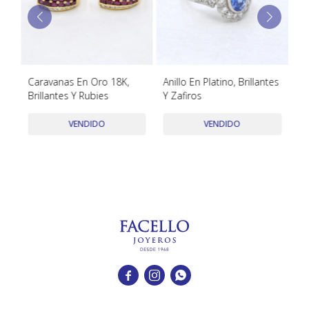
TUDOR
VACHERON & CONSTANTIN
ro
Caravanas En Oro 18K,
Anillo En Platino, Brillantes
Pu
Brillantes Y Rubies
Y Zafiros
18
D
VENDIDO
VENDIDO


