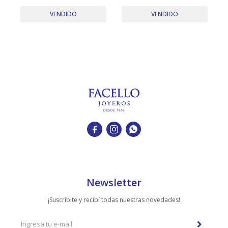
TUDOR
Tonos Año 1990'S
Largo 46 Cm
VENDIDO
VENDIDO
VACHERON & CONSTANTIN



Newsletter
¡Suscribite y recibí todas nuestras novedades!