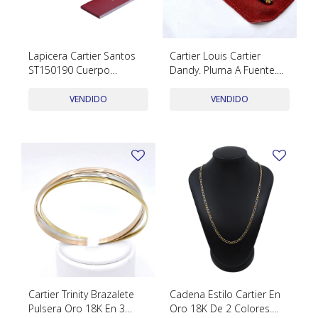
SWATCH
Llaveros
Pendientes y medallas
TISSOT
BULGARI
Marcadores de libros
Prendedores
Lapicera Cartier Santos
Cartier Louis Cartier
CARTIER
ST150190 Cuerpo
Dandy. Pluma A Fuente.
Caravanas perlas
Pulseras
bordeau año 2017 con
Cuerpo Rojo Y Negro
CHOPARD
estuche y papeles.
VENDIDO
VENDIDO
JAEGER-LECOULTRE
LONGINES
MOVADO
OMEGA
OTRAS MARCAS RELOJES
ROLEX
TAG HEUER
Cartier Trinity Brazalete
Cadena Estilo Cartier En
Pulsera Oro 18K En 3
Oro 18K De 2 Colores.