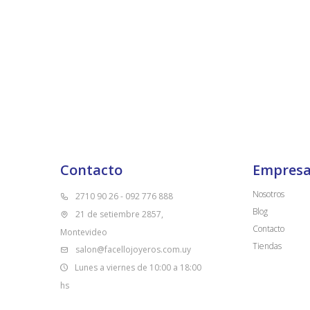
Contacto
Empres
Nosotros
2710 90 26 - 092 776 888
Blog
21 de setiembre 2857,
Contacto
Montevideo
Tiendas
salon@facellojoyeros.com.uy
Lunes a viernes de 10:00 a 18:00
hs