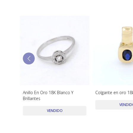
os de
Anillo En Oro 18K Blanco Y
Colgante en oro 18k
Brillantes
VENDID
VENDIDO