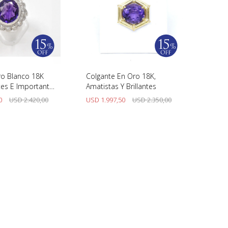
ro Blanco 18K
Colgante En Oro 18K,
tes E Importante
Amatistas Y Brillantes
0
USD
2.420,00
USD
1.997,50
USD
2.350,00