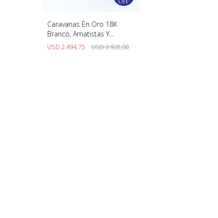
Caravanas En Oro 18K
Branco, Amatistas Y
Brillantes
USD
2.494,75
USD
2.935,00