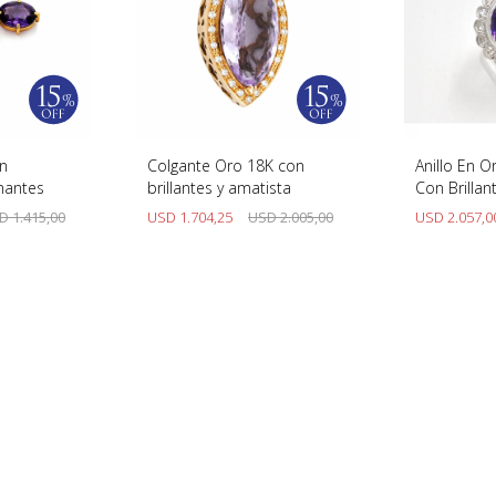
n
Colgante Oro 18K con
Anillo En O
mantes
brillantes y amatista
Con Brillan
Amatista
D
1.415,00
USD
1.704,25
USD
2.005,00
USD
2.057,0