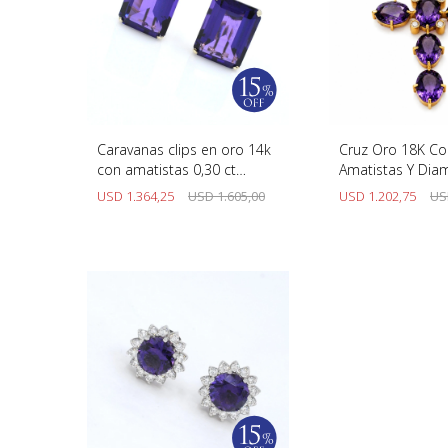
Caravanas clips en oro 14k
Cruz Oro 18K Co
con amatistas 0,30 ct
Amatistas Y Dia
aprox.
USD
1.364,25
USD
1.605,00
USD
1.202,75
US