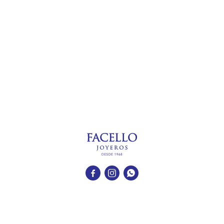


