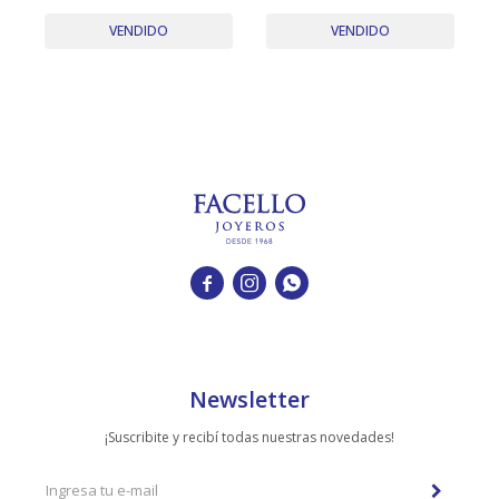
TUDOR
Circa 1940´s Dial
18K. Año 1990'S
Restaurado
VENDIDO
VENDIDO
VACHERON & CONSTANTIN



Newsletter
¡Suscribite y recibí todas nuestras novedades!