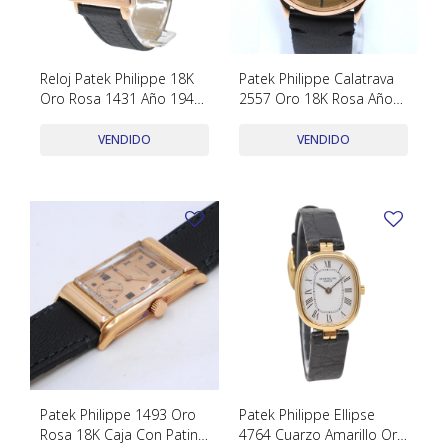
SWATCH
Llaveros
Pendientes y medallas
TISSOT
BULGARI
Marcadores de libros
Prendedores
Reloj Patek Philippe 18K
Patek Philippe Calatrava
CARTIER
Oro Rosa 1431 Año 1948.
2557 Oro 18K Rosa Año
Caravanas perlas
Pulseras
Caja 27 Mm Con Extracto
1950´S Hebilla Original
CHOPARD
De Archivos
Oro 18K
VENDIDO
VENDIDO
JAEGER-LECOULTRE
LONGINES
MOVADO
OMEGA
OTRAS MARCAS RELOJES
ROLEX
TAG HEUER
Patek Philippe 1493 Oro
Patek Philippe Ellipse
Rosa 18K Caja Con Patina
4764 Cuarzo Amarillo Oro