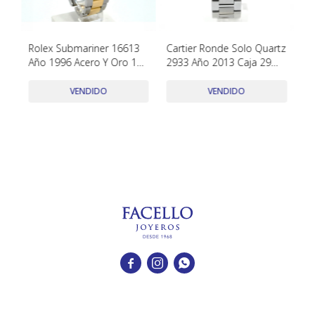
TUDOR
VACHERON & CONSTANTIN
Rolex Submariner 16613
Cartier Ronde Solo Quartz
Ha
Y
Año 1996 Acero Y Oro 18K
2933 Año 2013 Caja 29
St
Con Cajas, Papeles Y
Mm, Caja Original Y
19
Accesorios
Papeles
W
VENDIDO
VENDIDO


