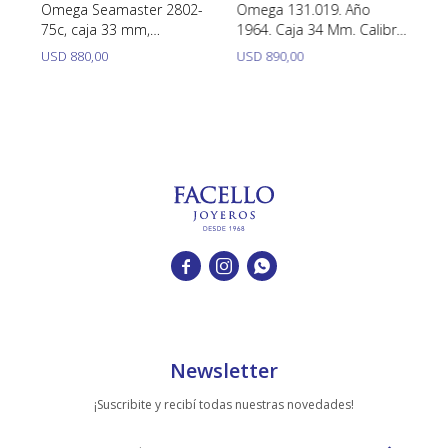
Omega Seamaster 2802-
Omega 131.019. Año
Re
3
75c, caja 33 mm,
1964. Caja 34 Mm. Calibre
Au
o
automático año 1950´s
600. Acero Inoxidable
St
USD
880,00
USD
890,00
U
1



Newsletter
¡Suscribite y recibí todas nuestras novedades!