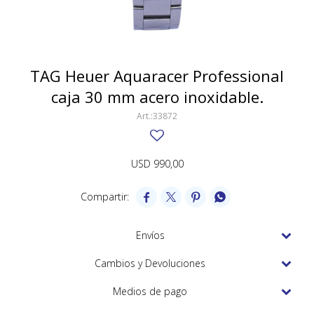
SWATCH
Llaveros
Pendientes y medallas
TISSOT
BULGARI
Marcadores de libros
Prendedores
CARTIER
TAG Heuer Aquaracer Professional
Caravanas perlas
Pulseras
caja 30 mm acero inoxidable.
CHOPARD
33872
JAEGER-LECOULTRE
LONGINES
USD
990,00
MOVADO




OMEGA
OTRAS MARCAS RELOJES
Envíos
ROLEX
Cambios y Devoluciones
TAG HEUER
Medios de pago