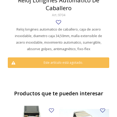
Reloj Longines Automatico De
SWATCH
Caballero
Llaveros
Pendientes y medallas
TISSOT
BULGARI
9704
Marcadores de libros
Prendedores
CARTIER
Caravanas perlas
Pulseras
Reloj longines automatico de caballero, caja de acero
CHOPARD
inoxidable, diametro caja 34,50mm, malla extensible de
acero inoxidable, movimiento automatico, sumergible,
JAEGER-LECOULTRE
absorve golpes, antimagnético, fixo-flex
LONGINES
Este artículo está agotado.
MOVADO
OMEGA
OTRAS MARCAS RELOJES
Productos que te pueden interesar
ROLEX
TAG HEUER