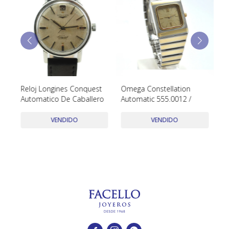
TUDOR
VACHERON & CONSTANTIN
Reloj Longines Conquest
Omega Constellation
Lo
Automatico De Caballero
Automatic 555.0012 /
me
mm
br
VENDIDO
VENDIDO
co