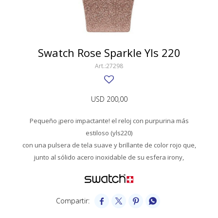
SWATCH
Llaveros
Pendientes y medallas
TISSOT
BULGARI
Marcadores de libros
Prendedores
CARTIER
Swatch Rose Sparkle Yls 220
Caravanas perlas
Pulseras
CHOPARD
27298
JAEGER-LECOULTRE
USD
200,00
LONGINES
Pequeño ¡pero impactante! el reloj con purpurina más
MOVADO
estiloso (yls220)
OMEGA
con una pulsera de tela suave y brillante de color rojo que,
junto al sólido acero inoxidable de su esfera irony,
OTRAS MARCAS RELOJES
ROLEX
TAG HEUER



