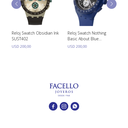
3)
Reloj Swatch Obsidian Ink
Reloj Swatch Nothing
Re
SUST402
Basic About Blue
(S
SUSN418
USD
200,00
USD
200,00
U


