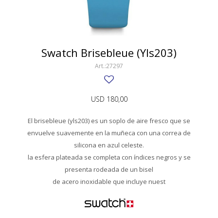
SWATCH
Llaveros
Pendientes y medallas
TISSOT
BULGARI
Marcadores de libros
Prendedores
CARTIER
Swatch Brisebleue (Yls203)
Caravanas perlas
Pulseras
CHOPARD
27297
JAEGER-LECOULTRE
USD
180,00
LONGINES
El brisebleue (yls203) es un soplo de aire fresco que se
MOVADO
envuelve suavemente en la muñeca con una correa de
OMEGA
silicona en azul celeste.
la esfera plateada se completa con índices negros y se
OTRAS MARCAS RELOJES
presenta rodeada de un bisel
de acero inoxidable que incluye nuest
ROLEX
TAG HEUER