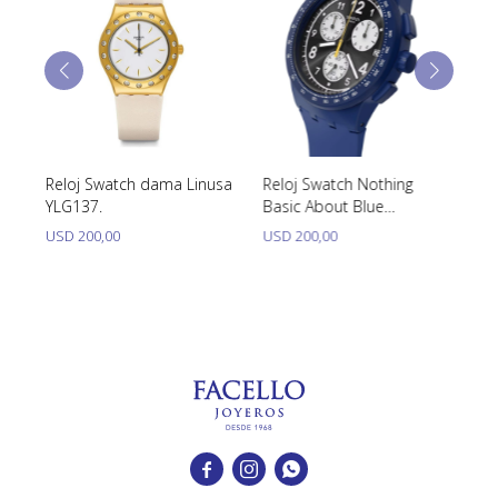
Reloj Swatch dama Linusa
Reloj Swatch Nothing
Re
YLG137.
Basic About Blue
S
SUSN418
USD
200,00
USD
200,00
U


