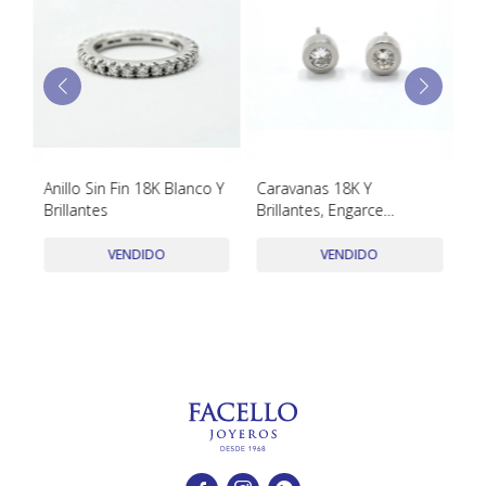
TUDOR
VACHERON & CONSTANTIN
8K
Anillo Sin Fin 18K Blanco Y
Caravanas 18K Y
Co
Brillantes
Brillantes, Engarce
Co
Remachado
Bl
E
VENDIDO
VENDIDO