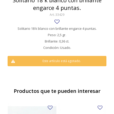
Solitario 18 k blanco con brillante
SWATCH
engarce 4 puntas.
Llaveros
Pendientes y medallas
TISSOT
BULGARI
33429
Marcadores de libros
Prendedores
CARTIER
Caravanas perlas
Pulseras
Solitario 18 k blanco con brillante engarce 4 puntas.
CHOPARD
Peso: 2,5 gr.
Brillante: 0,36 ct.
JAEGER-LECOULTRE
Condición: Usado.
LONGINES
Este artículo está agotado.
MOVADO
OMEGA
OTRAS MARCAS RELOJES
Productos que te pueden interesar
ROLEX
TAG HEUER