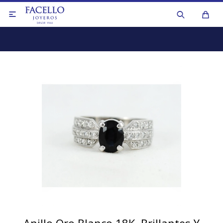

Anillos
Aros y caravanas
Anillos
Collares y cadenas
Aros y caravanas
Colgantes y dijes
Collares de perlas
Medallas y cruces
Collares y cadenas
Pulseras
Otros