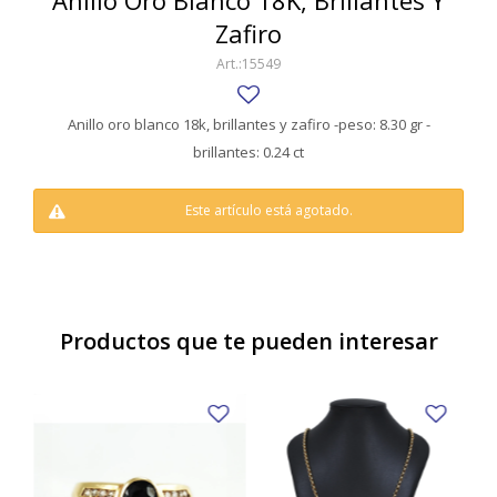
Anillo Oro Blanco 18K, Brillantes Y
SWATCH
Zafiro
Llaveros
Pendientes y medallas
TISSOT
BULGARI
15549
Marcadores de libros
Prendedores
CARTIER
Caravanas perlas
Pulseras
Anillo oro blanco 18k, brillantes y zafiro -peso: 8.30 gr -
CHOPARD
brillantes: 0.24 ct
JAEGER-LECOULTRE
Este artículo está agotado.
LONGINES
MOVADO
OMEGA
Productos que te pueden interesar
OTRAS MARCAS RELOJES
ROLEX
TAG HEUER