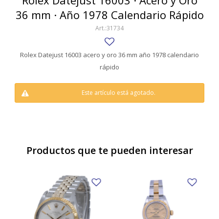
Rolex Datejust 16003 · Acero y Oro
SWATCH
36 mm · Año 1978 Calendario Rápido
Llaveros
Pendientes y medallas
TISSOT
BULGARI
31734
Marcadores de libros
Prendedores
CARTIER
Caravanas perlas
Pulseras
Rolex Datejust 16003 acero y oro 36 mm año 1978 calendario
CHOPARD
rápido
JAEGER-LECOULTRE
Este artículo está agotado.
LONGINES
MOVADO
OMEGA
Productos que te pueden interesar
OTRAS MARCAS RELOJES
ROLEX
TAG HEUER