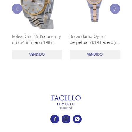
TUDOR
VACHERON & CONSTANTIN
Rolex Date 15053 acero y
Rolex dama Oyster
Ro
mm
oro 34 mm año 1987
perpetual 76193 acero y
15
calendario rápido
oro 24 mm. año 2000
pa
VENDIDO
VENDIDO


