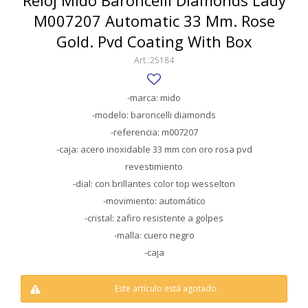
Reloj Mido Baroncelli Diamonds Lady
SWATCH
M007207 Automatic 33 Mm. Rose
Llaveros
Pendientes y medallas
TISSOT
BULGARI
Gold. Pvd Coating With Box
Marcadores de libros
Prendedores
25184
CARTIER
Caravanas perlas
Pulseras
CHOPARD
-marca: mido
-modelo: baroncelli diamonds
JAEGER-LECOULTRE
-referencia: m007207
LONGINES
-caja: acero inoxidable 33 mm con oro rosa pvd
revestimiento
MOVADO
-dial: con brillantes color top wesselton
-movimiento: automático
OMEGA
-cristal: zafiro resistente a golpes
OTRAS MARCAS RELOJES
-malla: cuero negro
-caja
ROLEX
TAG HEUER
Este artículo está agotado.