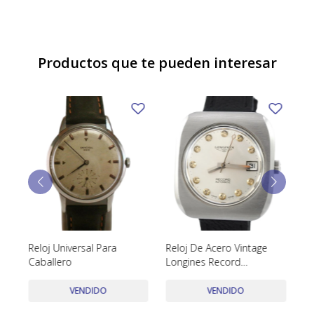
TUDOR
VACHERON & CONSTANTIN
Productos que te pueden interesar
Reloj Universal Para
Reloj De Acero Vintage
O
Caballero
Longines Record
au
Automático Años 1970,
Calibre 1955-2
VENDIDO
VENDIDO