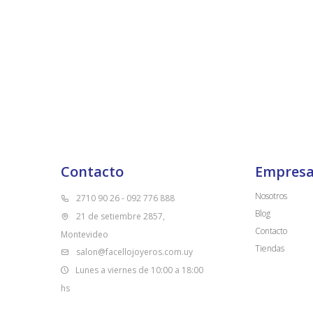
Contacto
Empres
Nosotros
2710 90 26 - 092 776 888
Blog
21 de setiembre 2857,
Contacto
Montevideo
Tiendas
salon@facellojoyeros.com.uy
Lunes a viernes de 10:00 a 18:00
hs