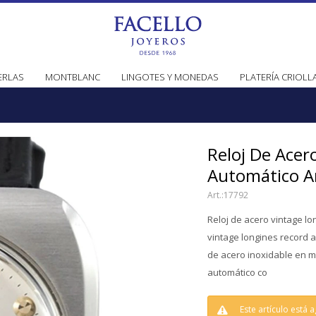
ERLAS
MONTBLANC
LINGOTES Y MONEDAS
PLATERÍA CRIOLL
Reloj De Acer
Automático Añ
17792
Reloj de acero vintage lo
vintage longines record a
de acero inoxidable en 
automático co
Este artículo está 