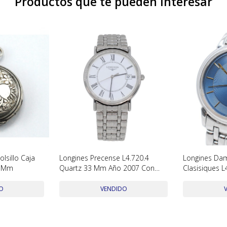
Productos que te pueden interesar
lsillo Caja
Longines Precense L4.720.4
Longines Da
0 Mm
Quartz 33 Mm Año 2007 Con
Clasisiques L
Papeles
Mm Año 2000
Papeles
O
VENDIDO