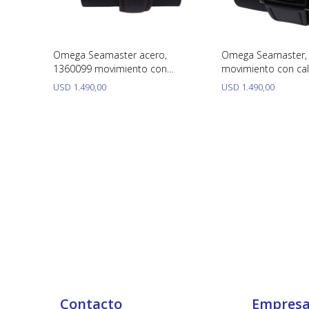
atino,
Omega Seamaster acero,
Omega Seamaster,
es. Año
1360099 movimiento con
movimiento con ca
calendario rápido, acero 35 mm
rápido, acero 35 
USD
1.490,00
USD
1.490,00
año 1980.
Contacto
Empres