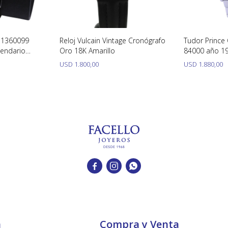
 1360099
Reloj Vulcain Vintage Cronógrafo
Tudor Prince
lendario
Oro 18K Amarillo
84000 año 1
mm año 1980.
acero inoxida
USD
1.800,00
USD
1.880,00



a
Compra y Venta