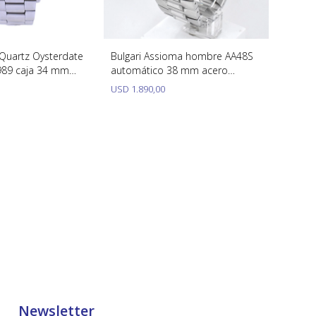
 Quartz Oysterdate
Bulgari Assioma hombre AA48S
989 caja 34 mm
automático 38 mm acero
ble.
inoxidable con estuche
USD
1.890,00
Newsletter