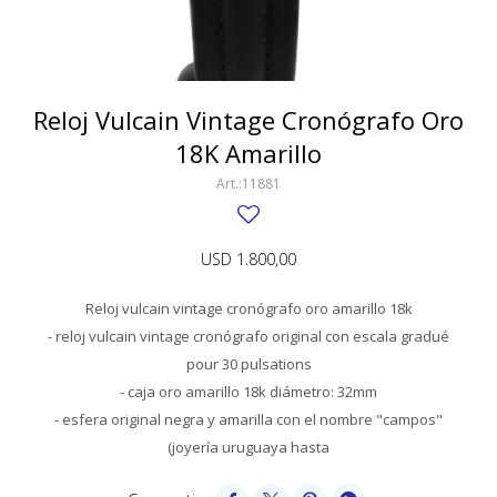
SWATCH
Llaveros
Pendientes y medallas
TISSOT
BULGARI
Marcadores de libros
Prendedores
CARTIER
Reloj Vulcain Vintage Cronógrafo Oro
Caravanas perlas
Pulseras
18K Amarillo
CHOPARD
11881
JAEGER-LECOULTRE
LONGINES
USD
1.800,00
MOVADO
Reloj vulcain vintage cronógrafo oro amarillo 18k
OMEGA
- reloj vulcain vintage cronógrafo original con escala gradué
pour 30 pulsations
OTRAS MARCAS RELOJES
- caja oro amarillo 18k diámetro: 32mm
ROLEX
- esfera original negra y amarilla con el nombre "campos"
(joyería uruguaya hasta
TAG HEUER