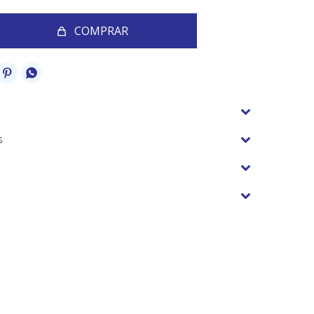
COMPRAR


s