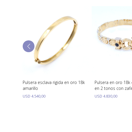
8k de 3
Pulsera esclava rigida en oro 18k
Pulsera en oro 18
ra
amarillo
en 2 tonos con zaf
USD
4.540,00
USD
4.830,00