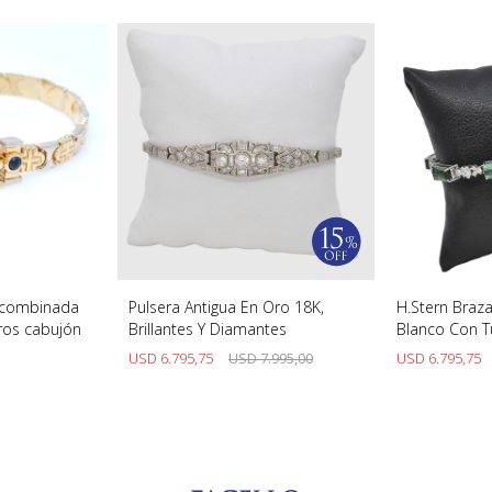
k combinada
Pulsera Antigua En Oro 18K,
H.Stern Braz
iros cabujón
Brillantes Y Diamantes
Blanco Con T
Brillantes.
USD
6.795,75
USD
7.995,00
USD
6.795,75