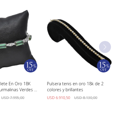
alete En Oro 18K
Pulsera tenis en oro 18k de 2
urmalinas Verdes Y
colores y brillantes
USD
7.995,00
USD
6.910,50
USD
8.130,00