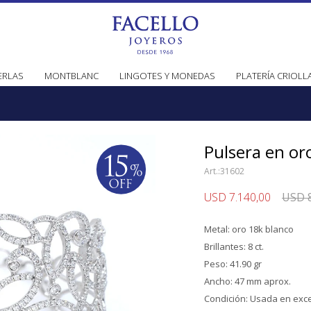
ERLAS
MONTBLANC
LINGOTES Y MONEDAS
PLATERÍA CRIOLL
Pulsera en oro
31602
USD
7.140,00
USD
Metal: oro 18k blanco
Brillantes: 8 ct.
Peso: 41.90 gr
Ancho: 47 mm aprox.
Condición: Usada en exce