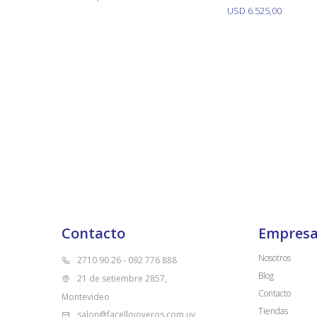
0
USD
6.525,00
Contacto
Empres
Nosotros
2710 90 26 - 092 776 888
Blog
21 de setiembre 2857,
Contacto
Montevideo
Tiendas
salon@facellojoyeros.com.uy