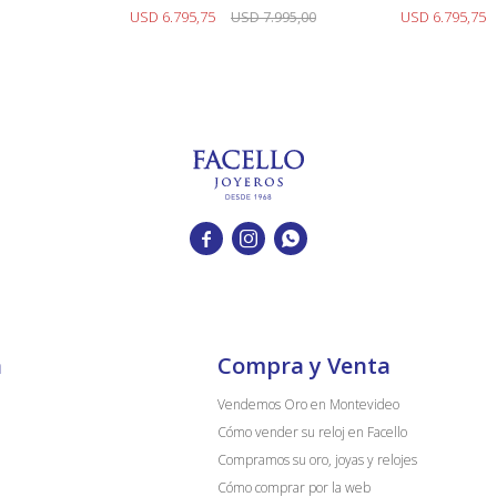
Brillantes.
USD
6.795,75
USD
7.995,00
USD
6.795,75



a
Compra y Venta
Vendemos Oro en Montevideo
Cómo vender su reloj en Facello
Compramos su oro, joyas y relojes
Cómo comprar por la web