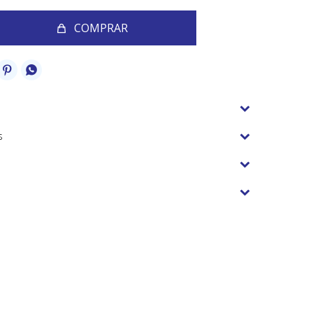
COMPRAR


s