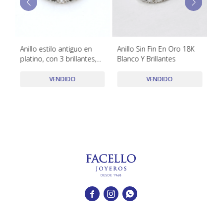
TUDOR
VACHERON & CONSTANTIN
Anillo estilo antiguo en
Anillo Sin Fin En Oro 18K
An
platino, con 3 brillantes,
Blanco Y Brillantes
Br
engarce 4 puntas.
Fa
VENDIDO
VENDIDO


