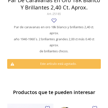
Par De Caravanas En Oro 18K Blanco
SWATCH
Y Brillantes 2,40 Ct. Aprox.
Llaveros
Pendientes y medallas
TISSOT
BULGARI
25185
Marcadores de libros
Prendedores
CARTIER
Caravanas perlas
Pulseras
Par de caravanas en oro 18k blanco y brillantes 2,40 ct.
CHOPARD
aprox.
año 1940-1960´s. 2 brillantes grandes 2,00 ct más 0.40 ct
JAEGER-LECOULTRE
aprox.
de brillantes chicos.
LONGINES
MOVADO
Este artículo está agotado.
OMEGA
OTRAS MARCAS RELOJES
ROLEX
Productos que te pueden interesar
TAG HEUER