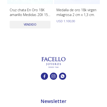
s
Cruz chata En Oro 18K
Medalla de oro 18k virgen
Cr
amarillo Medidas 20X 15
milagrosa 2 cm x 1,3 cm.
Y 
mm
USD
1.100,00
U
VENDIDO



Newsletter