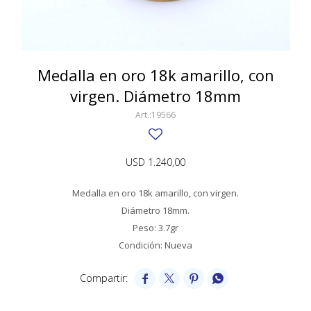
SWATCH
Llaveros
Pendientes y medallas
TISSOT
BULGARI
Marcadores de libros
Prendedores
CARTIER
Medalla en oro 18k amarillo, con
Caravanas perlas
Pulseras
virgen. Diámetro 18mm
CHOPARD
19566
JAEGER-LECOULTRE
LONGINES
USD
1.240,00
MOVADO
Medalla en oro 18k amarillo, con virgen.
OMEGA
Diámetro 18mm.
Peso: 3.7gr
OTRAS MARCAS RELOJES
Condición: Nueva
ROLEX




TAG HEUER