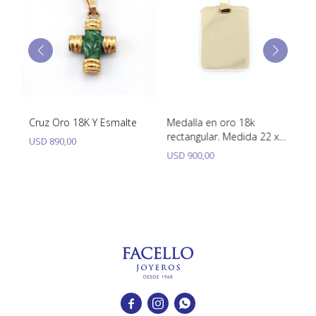
TUDOR
VACHERON & CONSTANTIN
Cruz Oro 18K Y Esmalte
Medalla en oro 18k
Me
rectangular. Medida 22 x
mi
USD
890,00
15 mm
USD
900,00
U


