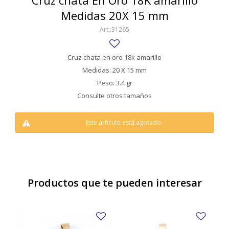
Cruz chata En Oro 18K amarillo
SWATCH
Medidas 20X 15 mm
Llaveros
Pendientes y medallas
TISSOT
BULGARI
31265
Marcadores de libros
Prendedores
CARTIER
Caravanas perlas
Pulseras
Cruz chata en oro 18k amarillo
CHOPARD
Medidas: 20 X 15 mm
Peso: 3.4 gr
JAEGER-LECOULTRE
Consulte otros tamaños
LONGINES
Este artículo está agotado.
MOVADO
OMEGA
OTRAS MARCAS RELOJES
Productos que te pueden interesar
ROLEX
TAG HEUER