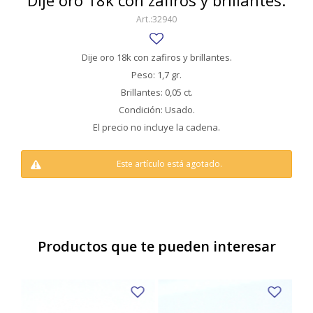
Dije oro 18k con zafiros y brillantes.
SWATCH
32940
Llaveros
Pendientes y medallas
TISSOT
BULGARI
Marcadores de libros
Prendedores
Dije oro 18k con zafiros y brillantes.
CARTIER
Peso: 1,7 gr.
Caravanas perlas
Pulseras
Brillantes: 0,05 ct.
CHOPARD
Condición: Usado.
JAEGER-LECOULTRE
El precio no incluye la cadena.
LONGINES
Este artículo está agotado.
MOVADO
OMEGA
OTRAS MARCAS RELOJES
Productos que te pueden interesar
ROLEX
TAG HEUER