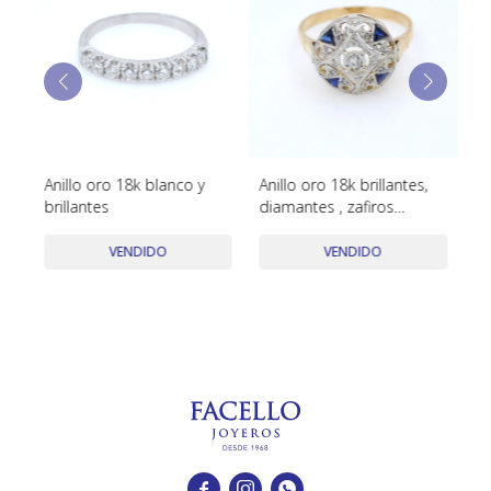
TUDOR
VACHERON & CONSTANTIN
Anillo oro 18k blanco y
Anillo oro 18k brillantes,
An
brillantes
diamantes , zafiros
sintéticos
VENDIDO
VENDIDO


