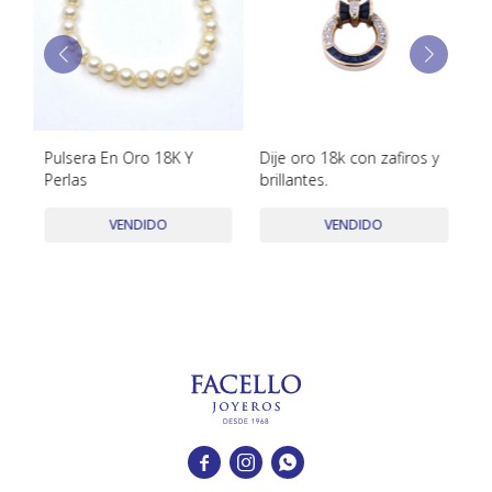
TUDOR
VACHERON & CONSTANTIN
Pulsera En Oro 18K Y
Dije oro 18k con zafiros y
An
Perlas
brillantes.
Or
Br
VENDIDO
VENDIDO


