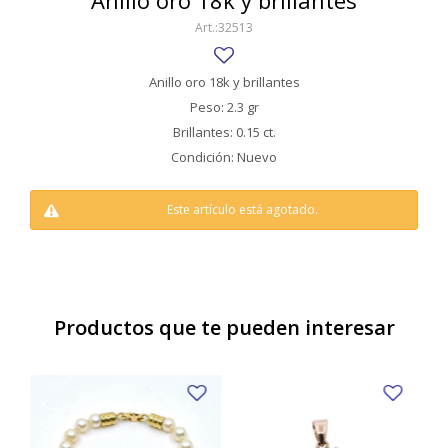
Anillo oro 18k y brillantes
SWATCH
32513
Llaveros
Pendientes y medallas
TISSOT
BULGARI
Marcadores de libros
Prendedores
Anillo oro 18k y brillantes
CARTIER
Peso: 2.3 gr
Caravanas perlas
Pulseras
Brillantes: 0.15 ct.
CHOPARD
Condición: Nuevo
JAEGER-LECOULTRE
Este artículo está agotado.
LONGINES
MOVADO
OMEGA
Productos que te pueden interesar
OTRAS MARCAS RELOJES
ROLEX
TAG HEUER