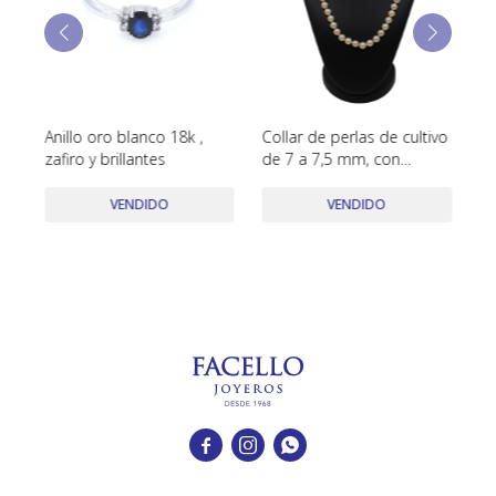
TUDOR
VACHERON & CONSTANTIN
Anillo oro blanco 18k ,
Collar de perlas de cultivo
Ca
zafiro y brillantes
de 7 a 7,5 mm, con
la
broche en oro 18k. Largo
44,cm
VENDIDO
VENDIDO


