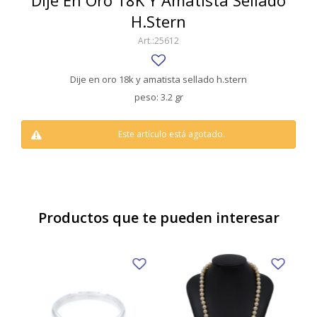
Dije En Oro 18K Y Amatista Sellado
SWATCH
H.Stern
Llaveros
Pendientes y medallas
TISSOT
BULGARI
25612
Marcadores de libros
Prendedores
CARTIER
Caravanas perlas
Pulseras
Dije en oro 18k y amatista sellado h.stern
CHOPARD
peso: 3.2 gr
JAEGER-LECOULTRE
Este artículo está agotado.
LONGINES
MOVADO
OMEGA
Productos que te pueden interesar
OTRAS MARCAS RELOJES
ROLEX
TAG HEUER