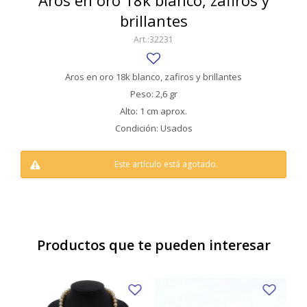
Aros en oro 18k blanco, zafiros y
SWATCH
brillantes
Llaveros
Pendientes y medallas
TISSOT
BULGARI
32231
Marcadores de libros
Prendedores
CARTIER
Caravanas perlas
Pulseras
Aros en oro 18k blanco, zafiros y brillantes
CHOPARD
Peso: 2,6 gr
Alto: 1 cm aprox.
JAEGER-LECOULTRE
Condición: Usados
LONGINES
Este artículo está agotado.
MOVADO
OMEGA
OTRAS MARCAS RELOJES
Productos que te pueden interesar
ROLEX
TAG HEUER