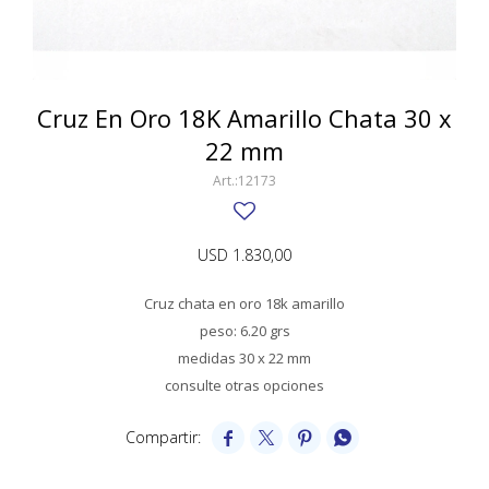
SWATCH
Llaveros
Pendientes y medallas
TISSOT
BULGARI
Marcadores de libros
Prendedores
CARTIER
Cruz En Oro 18K Amarillo Chata 30 x
Caravanas perlas
Pulseras
22 mm
CHOPARD
12173
JAEGER-LECOULTRE
LONGINES
USD
1.830,00
MOVADO
Cruz chata en oro 18k amarillo
OMEGA
peso: 6.20 grs
medidas 30 x 22 mm
OTRAS MARCAS RELOJES
consulte otras opciones
ROLEX




TAG HEUER