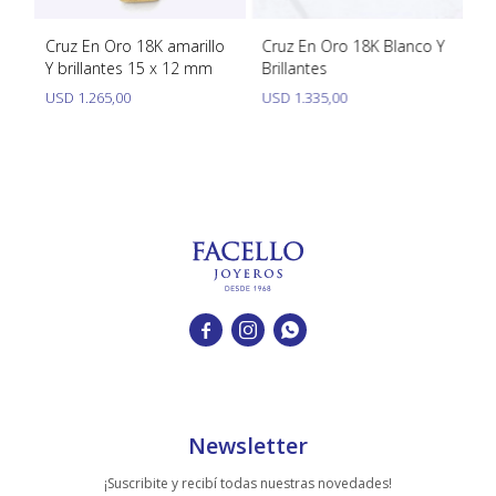
Cruz En Oro 18K amarillo
Cruz En Oro 18K Blanco Y
Me
Y brillantes 15 x 12 mm
Brillantes
am
m
USD
1.265,00
USD
1.335,00
U



Newsletter
¡Suscribite y recibí todas nuestras novedades!