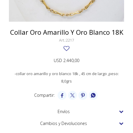
SWATCH
Llaveros
Pendientes y medallas
TISSOT
BULGARI
Marcadores de libros
Prendedores
CARTIER
Collar Oro Amarillo Y Oro Blanco 18K
Caravanas perlas
Pulseras
CHOPARD
2217
JAEGER-LECOULTRE
USD
2.440,00
LONGINES
-collar oro amarillo y oro blanco 18k , 45 cm de largo ,peso:
MOVADO
8,0grs
OMEGA




OTRAS MARCAS RELOJES
ROLEX
Envíos
TAG HEUER
Cambios y Devoluciones