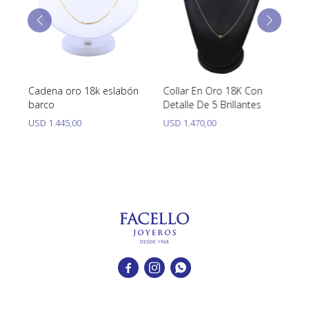
Cadena oro 18k eslabón
Collar En Oro 18K Con
Ca
barco
Detalle De 5 Brillantes
Es
USD
1.445,00
USD
1.470,00
U


