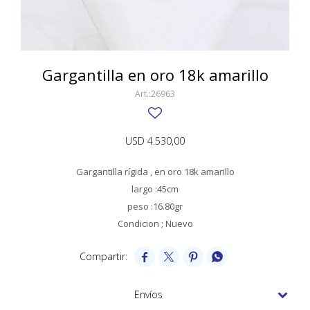
SWATCH
Llaveros
Pendientes y medallas
TISSOT
BULGARI
Marcadores de libros
Prendedores
CARTIER
Gargantilla en oro 18k amarillo
Caravanas perlas
Pulseras
CHOPARD
26963
JAEGER-LECOULTRE
USD
4.530,00
LONGINES
Gargantilla rígida , en oro 18k amarillo
MOVADO
largo :45cm
OMEGA
peso :16.80gr
Condicion ; Nuevo
OTRAS MARCAS RELOJES




ROLEX
TAG HEUER
Envíos