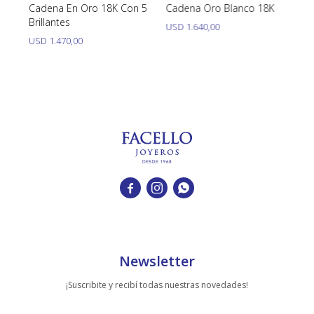
Cadena En Oro 18K Con 5
Cadena Oro Blanco 18K
Ca
Brillantes
Bl
USD
1.640,00
USD
1.470,00
U



Newsletter
¡Suscribite y recibí todas nuestras novedades!