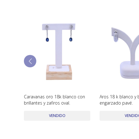
r
Caravanas oro 18k blanco con
Aros 18 k blanco y b
 20 cm
brillantes y zafiros oval.
engarzado pavé.
VENDIDO
VENDID