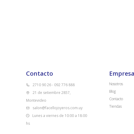
Contacto
Empres
Nosotros
2710 90 26 - 092 776 888
Blog
21 de setiembre 2857,
Contacto
Montevideo
Tiendas
salon@facellojoyeros.com.uy
Lunes a viernes de 10:00 a 18:00
hs