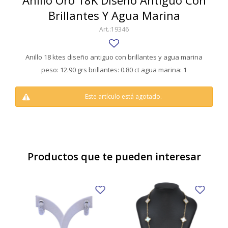
Anillo Oro 18K Diseño Antiguo Con
SWATCH
Brillantes Y Agua Marina
Llaveros
Pendientes y medallas
TISSOT
BULGARI
19346
Marcadores de libros
Prendedores
CARTIER
Caravanas perlas
Pulseras
Anillo 18 ktes diseño antiguo con brillantes y agua marina
CHOPARD
peso: 12.90 grs brillantes: 0.80 ct agua marina: 1
JAEGER-LECOULTRE
Este artículo está agotado.
LONGINES
MOVADO
OMEGA
Productos que te pueden interesar
OTRAS MARCAS RELOJES
ROLEX
TAG HEUER