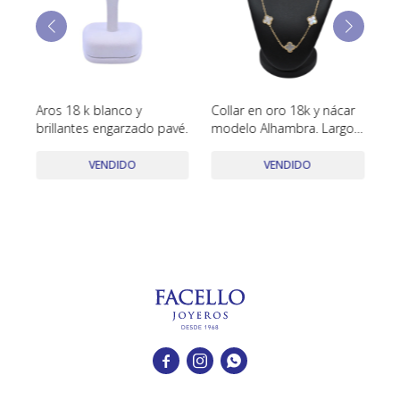
TUDOR
VACHERON & CONSTANTIN
co
Aros 18 k blanco y
Collar en oro 18k y nácar
An
brillantes engarzado pavé.
modelo Alhambra. Largo
co
47 cm
VENDIDO
VENDIDO


