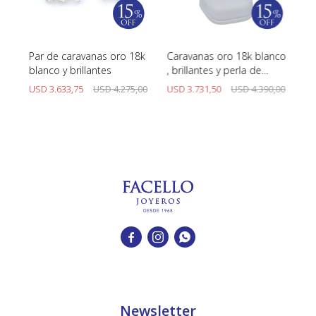
uas
Par de caravanas oro 18k
Caravanas oro 18k blanco
Ca
blanco y brillantes
, brillantes y perla de
18
cultivo
00
USD
3.633,75
USD
4.275,00
USD
3.731,50
USD
4.390,00
U



Newsletter