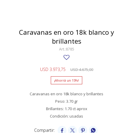
SWATCH
Llaveros
Pendientes y medallas
TISSOT
BULGARI
Marcadores de libros
Prendedores
CARTIER
Caravanas en oro 18k blanco y
Caravanas perlas
Pulseras
brillantes
CHOPARD
8785
JAEGER-LECOULTRE
LONGINES
USD
3.973,75
USD
4.675,00
MOVADO
15
OMEGA
Caravanas en oro 18k blanco y brillantes
OTRAS MARCAS RELOJES
Peso: 3.70 gr
Brillantes: 1.70 ct aprox
ROLEX
Condición: usadas
TAG HEUER



